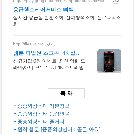
https://play.google.com/store/apps/details?id=com.
광고
sgsg.bbibic
응급헬스케어서비스 삐빅
실시간 응급실 현황조회, 잔여병석조회, 진료과목조
회
http://filesun.pro
광고
웹툰 파일썬 초고속, 4K 실시
간 보기!
신규가입 0원 이벤트! 최신 영화,드
라마,애니 모두 무료! 4K 스트리밍
• 중증외상센터 기본정보
• 중증외상센터 등장인물
• 중증외상센터 줄거리
• 원작 웹툰 [중증외상센터 : 골든 아워]