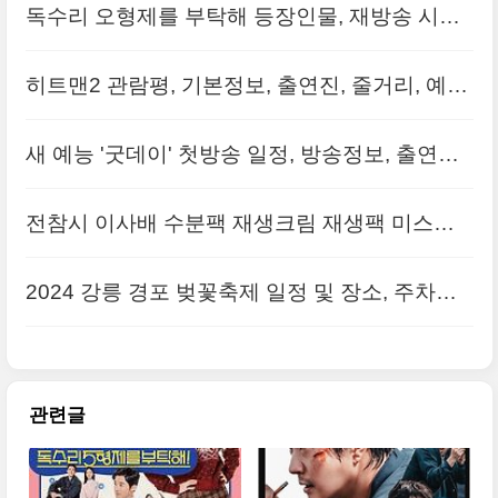
독수리 오형제를 부탁해 등장인물, 재방송 시간,
줄거리, 몇부작 총정리!!
히트맨2 관람평, 기본정보, 출연진, 줄거리, 예매
하기 안내!!
새 예능 '굿데이' 첫방송 일정, 방송정보, 출연진
(지드래곤, 정형돈, 김태호PD)
전참시 이사배 수분팩 재생크림 재생팩 미스트
정보
2024 강릉 경포 벚꽃축제 일정 및 장소, 주차장
정보 및 주차 안내
관련글