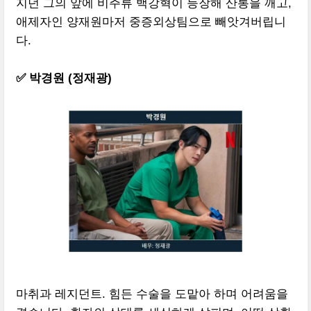
지던 그의 앞에 비주류 백강혁이 등장해 산통을 깨고,
애제자인 양재원마저 중증외상팀으로 빼앗겨버립니
다.
✅ 박경원 (정재광)
마취과 레지던트. 힘든 수술을 도맡아 하며 어려움을