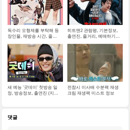
독수리 오형제를 부탁해 등
히트맨2 관람평, 기본정보,
장인물, 재방송 시간, 줄거
출연진, 줄거리, 예매하기
리, 몇부작 총정리!!
안내!!
새 예능 '굿데이' 첫방송 일
전참시 이사배 수분팩 재생
정, 방송정보, 출연진 (지드
크림 재생팩 미스트 정보
래곤, 정형돈, 김태호PD)
댓글