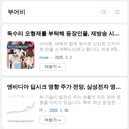
본문 바로가기
부어비
독수리 오형제를 부탁해 등장인물, 재방송 시간, 줄거리, 몇부작 총정리!!
여러분, 새해와 함께 찾아온 신선한 드라마
한 편을 소개해드리려고 합니다. 바로 KBS2
의 새 주말드라마 '독수리 오형제를 부탁
issue
2025. 2. 2.
해'입니다. 이 드라마는 단순한 가족 드라마
를 넘어서 블랙코미디 요소를 가미한 새로
더보기 ››
운 시도로 시청자들의 눈길을 사로잡고 있
습니다. 과연 이 드라마가 어떤 매력으로 우
리를 사로잡을지, 지금부터 자세히 살펴보
엔비디아 딥시크 영향 주가 전망, 삼성전자 영향 및 향후 전망은?
겠습니다. 독수리 5형제 공식 홈페이
지 독수리 5형제 종합예고편 보기 '독수
AI 기술의 발전은 우리 생활의 모든 면에 영
리 오형제를 부탁해' 기본정보 제작사 : KBS
향을 미치고 있습니다. 특히 최근 등장한 딥
방송 채널 : KBS2 방영 시간 : 매주 토요일,
시크(DeepSeek)라는 혁신적인 AI 기술은
일요일 오후 8시 총 회차 : 50부작 예정 첫
IT
2025. 1. 30.
기존 AI 모델의 성능을 훨씬 뛰어넘어 시장
방송일 : 2024년 2월 1일 감독 : 최상열 (이전
에 큰 파장을 일으키고 있습니다. 이 글에서
더보기 ››
작품: , ) 작가 : 구현숙 (이전 작품: 열아홉 순
는 딥시크의 특징과 함께, 이 기술이 AI 산업
정, 불굴의 며느리, ..