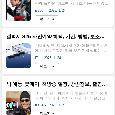
만에 돌아온 '히트맨' 시리즈, 더욱 재미있어
바로가기 갤럭시 S25 울트라 사전예
졌습니다! 2020년 극장가를 웃음바다로 만
약 갤럭시 S25 울트라 가격✅ 갤럭시 S25
issue
2025. 1. 24.
들었던 영화 '히트맨'이 5년 만에 '히트맨
울트라의 가격은 저장 용량에 따라 다음과
2'로 돌아왔습니다! 전편보다 더욱 강력해진
더보기 ››
같습니다.256GB1,599,000원
코믹 액션과 화려한 출연진으로 중무장한
512GB1,749,000원1TB1,899,000원 ✅ 전작
'히트맨 2'는 2025년 1월 22일 개봉과 함께
에..
박스오피스 1위를 달리고 있습니다.아직 '히
갤럭시 S25 사전예약 혜택, 기간, 방법, 보조금 , 출고가 총정리!!
트맨 2'를 보지 못했다면, 이글을 통해 영화
의 매력에 빠져서 보세요! 😉 히트맨2 메
안녕하세요, 갤럭시 애호가 여러분!! 오늘은
인 예고 영상보기 히트맨 2 기본정보개봉 :
2025년을 뜨겁게 달굴 것으로 예상되는 삼
2025년 1월 22일 장르 : 액션, 코미디 감독 :
성전자의 차세대 플래그십 스마트폰, 갤럭
최원섭 출연 : 권상우, 정준호, 이이경, 황우
IT
2025. 1. 24.
시 S25 시리즈에 대해 알아보겠습니다. 사
슬혜, 김성오, 이지원 등급 : 15세 이상 전망
전예약 혜택, 기간 등을 정리했으니 함께 보
더보기 ››
이 러닝타임 : 118분배급 : (주)바..
시죠! 사전예약 정보 및 출시일갤럭시 언팩
행사: 2025년 1월 22일사전예약 기간: 2025
년 1월 24일 ~ 2월 3일공식 출시일: 2025년
새 예능 '굿데이' 첫방송 일정, 방송정보, 출연진 (지드래곤, 정형돈, 김태호PD)
2월 7일 인공지능(AI) 기능을 대폭 강화한
삼성전자의 플래그십 스마트폰 '갤럭시 S25
2025년, 한국 예능계에 새로운 바람이 불어
시리즈'를 22일 공개했습니다. 사전예약은 1
올 예정입니다. MBC와 디즈니+가 손잡고
월 24일부터 다음 달 3일까지 진행되는데요.
선보이는 신개념 음악 예능 '굿데이(Good
사전예약 시 어떤 혜택들이 있는지 알아보
issue
2025. 1. 21.
Day)'가 바로 그 주인공입니다. 특히 이 프로
겠습니다. 갤럭시S25/S25+ 사전예약 바로
그램은 K-pop의 아이콘 지드래곤(GD)이 중
더보기 ››
가기 갤럭시S25울트라 사전예약 바로가