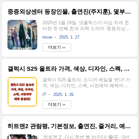
의 거인인 엔비디아와 반도체 강자 삼성전
자의 주가에 어떤 영향을 미칠지 살펴보겠
중증외상센터 등장인물, 출연진(주지훈), 몇부작, 줄거리, 원작 웹툰, 넷플릭스 드라마
습니다. 딥시크(DeepSeek)란 무엇인가?✅
딥시크는 차세대 AI 기술로, 데이터 분석과
2025년 1월 24일. 넷플릭스가 야심 차게 준
예측 능력 면에서 기존 AI 모델을 압도적으
비한 첫 번째 한국 의학 드라마 '중증외상센
로 능가합니다. 이 혁신적인 기술의 주요 특
터'가 전 세계 시청자들에게 공개되었습니
징은 다음과 같습니다: 초고속 처리 능력 :
issue
2025. 1. 27.
다. '중증외상센터'는 8편의 에피소드로 우
딥시크는 기존 AI 모델보다 50% 더 빠른 처
리를 의학 드라마의 새로운 세계로 안내합
더보기 ››
리 속도를 자랑합니다. 이는 실시간 데이터
니다. 생사의 갈림길에 선 환자들을 살리기
분석과 의사결정이 중요한 분야에서 큰 장
위해 밤낮없이 고군분투하는 의료진들의 이
점으로 작용..
야기가 시청자들의 심장을 쫄깃하게 만듭니
갤럭시 S25 울트라 가격, 색상, 디자인, 스펙, 사전예약 혜택 총정리!!
다. 지금부터 '중증외상센터'의 매력 속으로
깊이 빠져들어 봅시다!중증외상센터 기본정
갤럭시 S25 울트라, 드디어 베일을 벗다! 가
보공개: 2025. 01. 24장르: 의학 드라마몇부
격, 색상, 디자인, 스펙, 사전예약 혜택까지
작: 8부작감독: 이도윤각본: 최태강 (2022년
완벽 분석 2025년, 스마트폰 시장의 판도를
'아다마스' 집필)방영 플랫폼: 넷플릭스제작
IT
2025. 1. 26.
뒤흔들 갤럭시 S25 울트라가 드디어 공개되
사: 스튜디오 N, 메이스 엔터터인먼트 중증
었습니다! 혁신적인 디자인과 압도적인 성
더보기 ››
외상센터 넷플릭스 바로가기 중증외상센
능으로 무장한 갤럭시 S25 울트라는 공개
터 공식 티저 영상보기 ✅ '중증외상센
직후부터 뜨거운 관심을 받고 있는데요, 과
터'는 넷플릭스가 ..
연 어떤 매력으로 소비자들을 사로잡았을까
히트맨2 관람평, 기본정보, 출연진, 줄거리, 예매하기 안내!!
요?지금부터 갤럭시 S25 울트라의 가격, 색
상, 디자인, 스펙, 그리고 사전예약 혜택까지
'히트맨 2', 다시 한번 빵 터진다! 😂🤣 - 5년
꼼꼼하게 분석해 드리겠습니다. 삼성닷컴