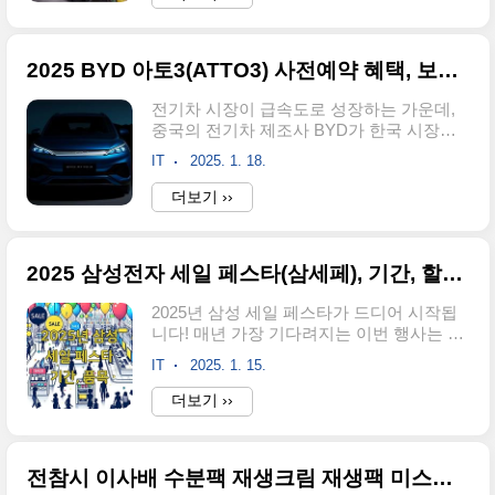
심이 되어, 다양한 분야의 인물들과 함께 '올
기 사전예약 혜택 및 구매 팁 ..
해의 노래'를 만들어가는 과정을 담아낼 예
정이어서 더욱 화제를 모으고 있습니다. 첫
2025 BYD 아토3(ATTO3) 사전예약 혜택, 보조금, 디자인, 가격 및 제원
방송은 2월 16일 일요일로 예정되어 있습니
다. 굿데이 티저 영상 보러가기 새 예능
전기차 시장이 급속도로 성장하는 가운데,
'굿데이' 방송정보첫 방송 일정 : 2025년 2월
중국의 전기차 제조사 BYD가 한국 시장에
16일 일요일방송 시간 : 밤 9시 10분방송사 :
본격적으로 진출합니다. 그 첫 주자로 나서
MBC 및 디즈니+ 동시 방영 MBC 바로가
IT
2025. 1. 18.
는 모델이 바로 'BYD 아토3'입니다. 소형
기 디즈니+ 바로가기 '굿데이 예능' 무엇이
SUV 세그먼트에 속하는 이 차량은 경쟁력
더보기 ››
다른가?✅ '굿데이'는 단순한 예능 프로그램
있는 가격과 뛰어난 성능으로 이미 많은 관
이 아닙니다. 이..
심을 받고 있습니다. 과연 BYD 아토3는 한
국 전기차 시장에서 어떤 반향을 일으킬까
2025 삼성전자 세일 페스타(삼세페), 기간, 할인, 품목 총정리
요? 지금부터 자세히 살펴보겠습니다. 아
토3 구매 상담 신청 아토3 전시장 찾기
2025년 삼성 세일 페스타가 드디어 시작됩
매력적인 가격과 보조금BYD 아토3의 가장
니다! 매년 가장 기다려지는 이번 행사는 절
큰 강점은 바로 가격입니다. 기본형 모델은
대 놓칠 수 없는 할인 기회를 제공합니다.
3,150만원(또는 3,190만원), 상위 트림인 플
IT
2025. 1. 15.
2024년 12월 16일부터 2025년 2월 10일까
러스 모델은 3,330만원(또는 3,290만원)으
지 진행되는 삼성 세일 페스타는 삼성전자
더보기 ››
로 책정되어 있습니다. 여기에 전기차 보조
멤버십 고객을 대상으로 다양한 혜택을 제
금까지 적용되면 실구매가는 2,000만원 후
공합니다. 삼성의 인기 제품을 합리적인 가
반대로..
격에 구매할 수 있는 이번 기회를 절대 놓치
전참시 이사배 수분팩 재생크림 재생팩 미스트 정보
지 마세요.본 행사는 멤버십 고객을 대상으