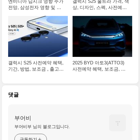
엔비디아 딥시크 영향 주가
갤럭시 S25 울트라 가격, 색
전망, 삼성전자 영향 및 향
상, 디자인, 스펙, 사전예약
후 전망은?
혜택 총정리!!
갤럭시 S25 사전예약 혜택,
2025 BYD 아토3(ATTO3)
기간, 방법, 보조금 , 출고가
사전예약 혜택, 보조금, 디
총정리!!
자인, 가격 및 제원
댓글
부어비
부어비부 님의 블로그입니다.
구독하기