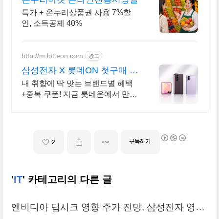
특가 + 온누리상품권 사용 7%할
인, 소득공제 40%
http://m.lotteon.com
광고
삼성전자 X 롯데ON 첫구매 최
대 5천원 혜택!
내 취향에 딱 맞는 브랜드별 혜택
+중복 쿠폰! 지금 롯데온에서 만나
보세요!
구독하기
2
'
IT
' 카테고리의 다른 글
엔비디아 딥시크 영향 주가 전망, 삼성전자 영향