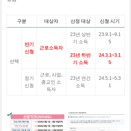
구분
대상자
산정 대상
신청 시기
23년 상반
23.9.1~9.1
기 소득
5
반기
근로소득자
신청
23년 하반
24.3.1~3.1
선택
기 소득
5
근로, 사업,
정기
23년 연간
24.5.1~5.3
종교인 소
신청
소득
1
득자