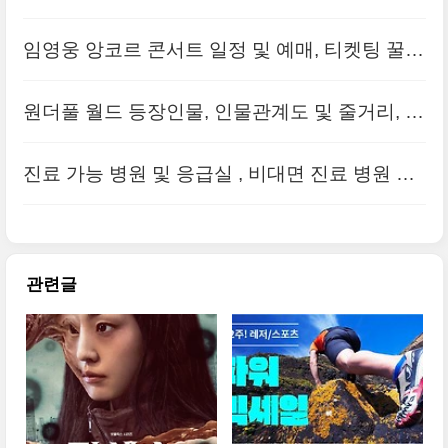
일까지
임영웅 앙코르 콘서트 일정 및 예매, 티켓팅 꿀팁
(휠체어석)
원더풀 월드 등장인물, 인물관계도 및 줄거리, 재
방송
진료 가능 병원 및 응급실 , 비대면 진료 병원 명
단(의사 파업 대비)
관련글