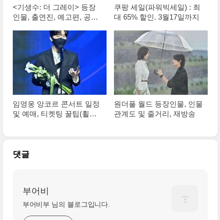
<기생수: 더 그레이> 등장
쿠팡 세일(파워빅세일) : 최
인물, 출연진, 예고편, 공개
대 65% 할인. 3월17일까지
일, 원작
임영웅 앙코르 콘서트 일정
원더풀 월드 등장인물, 인물
및 예매, 티켓팅 꿀팁(휠체
관계도 및 줄거리, 재방송
어석)
댓글
부어비
부어비부 님의 블로그입니다.