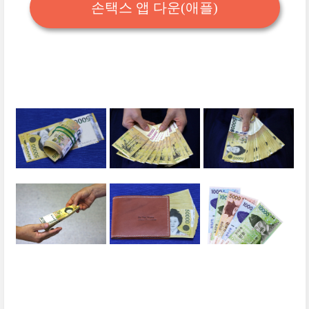
손택스 앱 다운(애플)